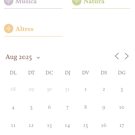
Música
Natura
Altres
DL
DT
DC
DJ
DV
DS
DG
28
29
30
31
1
2
3
4
5
6
7
8
9
10
11
12
13
14
15
16
17