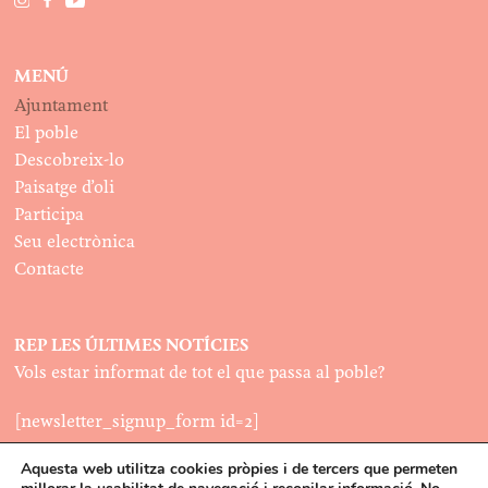
MENÚ
Ajuntament
El poble
Descobreix-lo
Paisatge d’oli
Participa
Seu electrònica
Contacte
REP LES ÚLTIMES NOTÍCIES
Vols estar informat de tot el que passa al poble?
[newsletter_signup_form id=2]
Aquesta web utilitza cookies pròpies i de tercers que permeten
LEGAL