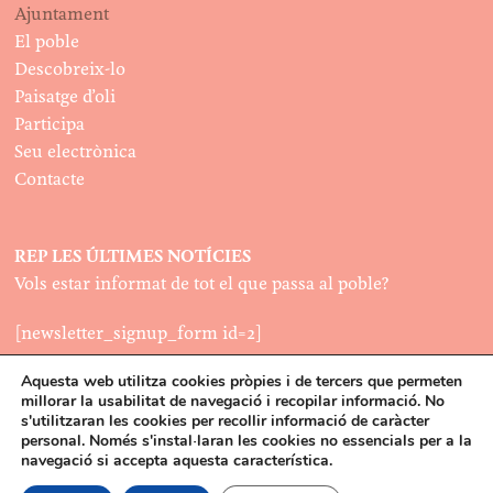
Ajuntament
El poble
Descobreix-lo
Paisatge d’oli
Participa
Seu electrònica
Contacte
REP LES ÚLTIMES NOTÍCIES
Vols estar informat de tot el que passa al poble?
[newsletter_signup_form id=2]
Aquesta web utilitza cookies pròpies i de tercers que permeten
millorar la usabilitat de navegació i recopilar informació. No
LEGAL
s'utilitzaran les cookies per recollir informació de caràcter
Política de cookies
personal. Només s'instal·laran les cookies no essencials per a la
©2022
navegació si accepta aquesta característica.
Disseny:
Latipo