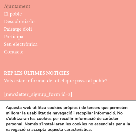
Ajuntament
El poble
Descobreix-lo
Paisatge d’oli
Participa
Seu electrònica
Contacte
REP LES ÚLTIMES NOTÍCIES
Vols estar informat de tot el que passa al poble?
[newsletter_signup_form id=2]
Aquesta web utilitza cookies pròpies i de tercers que permeten
millorar la usabilitat de navegació i recopilar informació. No
LEGAL
s'utilitzaran les cookies per recollir informació de caràcter
Política de cookies
personal. Només s'instal·laran les cookies no essencials per a la
©2022
navegació si accepta aquesta característica.
Disseny:
Latipo