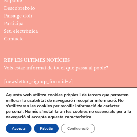
El poble
Descobreix-lo
Paisatge d’oli
Participa
Seu electrònica
Contacte
REP LES ÚLTIMES NOTÍCIES
Vols estar informat de tot el que passa al poble?
[newsletter_signup_form id=2]
Aquesta web utilitza cookies pròpies i de tercers que permeten
millorar la usabilitat de navegació i recopilar informació. No
LEGAL
s'utilitzaran les cookies per recollir informació de caràcter
Política de cookies
personal. Només s'instal·laran les cookies no essencials per a la
©2022
navegació si accepta aquesta característica.
Disseny:
Latipo
Accepta
Rebutja
Configuració