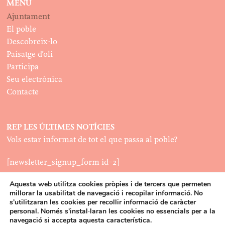
MENÚ
Ajuntament
El poble
Descobreix-lo
Paisatge d’oli
Participa
Seu electrònica
Contacte
REP LES ÚLTIMES NOTÍCIES
Vols estar informat de tot el que passa al poble?
[newsletter_signup_form id=2]
Aquesta web utilitza cookies pròpies i de tercers que permeten
millorar la usabilitat de navegació i recopilar informació. No
LEGAL
s'utilitzaran les cookies per recollir informació de caràcter
Política de cookies
personal. Només s'instal·laran les cookies no essencials per a la
©2022
navegació si accepta aquesta característica.