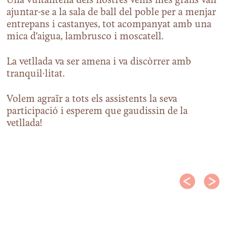
Una vuitantena dels nostres veïns més grans van
ajuntar-se a la sala de ball del poble per a menjar
entrepans i castanyes, tot acompanyat amb una
mica d’aigua, lambrusco i moscatell.
La vetllada va ser amena i va discòrrer amb
tranquil·litat.
Volem agraïr a tots els assistents la seva
participació i esperem que gaudissin de la
vetllada!