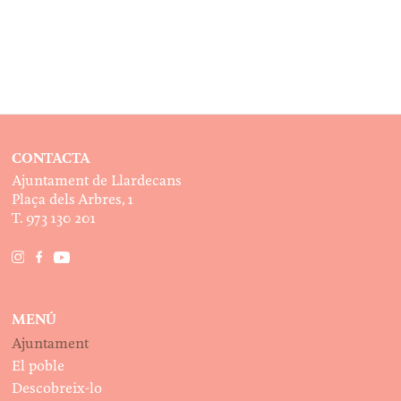
CONTACTA
Ajuntament de Llardecans
Plaça dels Arbres, 1
T. 973 130 201
MENÚ
Ajuntament
El poble
Descobreix-lo