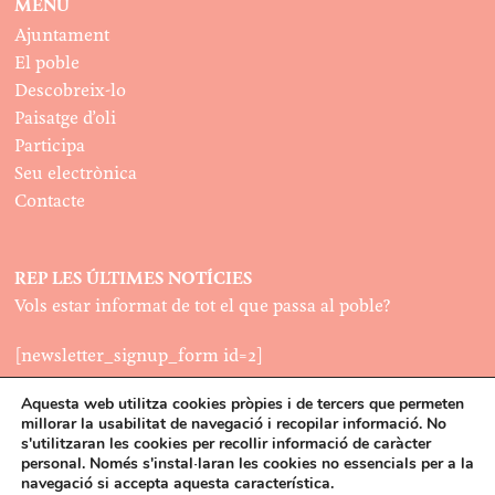
MENÚ
Ajuntament
El poble
Descobreix-lo
Paisatge d’oli
Participa
Seu electrònica
Contacte
REP LES ÚLTIMES NOTÍCIES
Vols estar informat de tot el que passa al poble?
[newsletter_signup_form id=2]
Aquesta web utilitza cookies pròpies i de tercers que permeten
millorar la usabilitat de navegació i recopilar informació. No
LEGAL
s'utilitzaran les cookies per recollir informació de caràcter
Política de cookies
personal. Només s'instal·laran les cookies no essencials per a la
©2022
navegació si accepta aquesta característica.