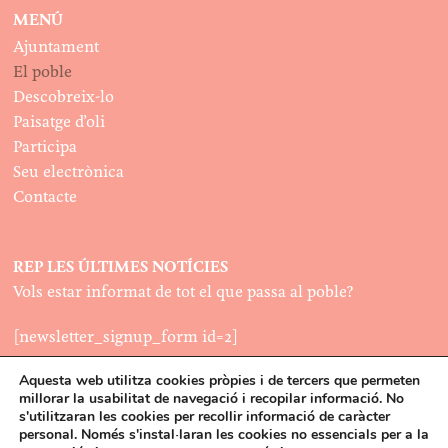
MENÚ
Ajuntament
El poble
Descobreix-lo
Paisatge d’oli
Participa
Seu electrònica
Contacte
REP LES ÚLTIMES NOTÍCIES
Vols estar informat de tot el que passa al poble?
[newsletter_signup_form id=2]
Aquesta web utilitza cookies pròpies i de tercers que permeten
millorar la usabilitat de navegació i recopilar informació. No
LEGAL
s'utilitzaran les cookies per recollir informació de caràcter
Política de cookies
personal. Només s'instal·laran les cookies no essencials per a la
©2022