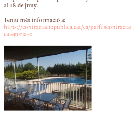
al
18 de juny
.
Teniu més informació a:
https://contractaciopublica.cat/ca/perfilscontracta
categoria=0