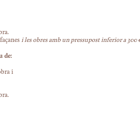
bra.
 façanes
i les obres amb un pressupost inferior a 300 
u de:
obra i
bra.