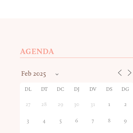
AGENDA
DL
DT
DC
DJ
DV
DS
DG
27
28
29
30
31
1
2
3
4
5
6
7
8
9