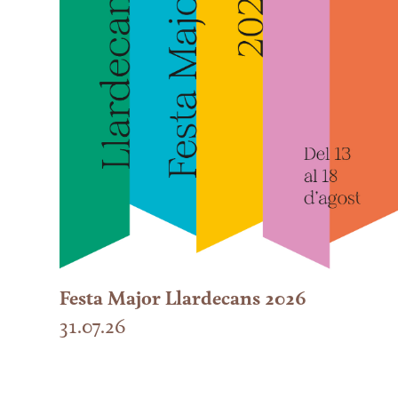
Festa Major Llardecans 2026
31.07.26